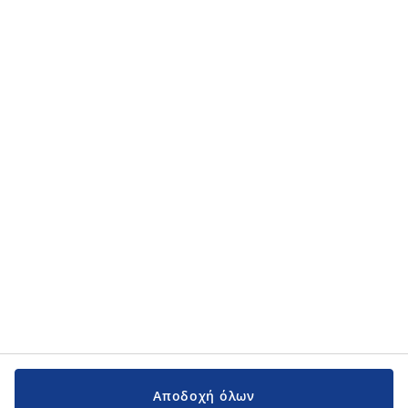
τα προσωπικά μου δεδομένα στην
πολιτική προσωπικού απορρήτου
.
Κατηγορίες προϊόντων
Κατηγορίες προϊόντων
Εγχειρίδια και υποστήριξη
Εγχειρίδια και υποστήριξη
JYSK
JYSK
Κεντρικά Γραφεία
Ακολουθήστε τη JYSK
Αποδοχή όλων