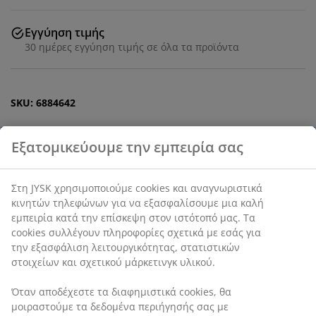
Εγγύηση τιμής
30 ημέρες εγγύηση τιμής σε όλα τα προϊόντα
SKU: 6884642
Εξατομικεύουμε την εμπειρία σας
Χαρακτηριστικά προϊόντος
Στη JYSK χρησιμοποιούμε cookies και αναγνωριστικά
κινητών τηλεφώνων για να εξασφαλίσουμε μια καλή
εμπειρία κατά την επίσκεψη στον ιστότοπό μας. Τα
Αξιολογήσεις
cookies συλλέγουν πληροφορίες σχετικά με εσάς για
(
83
)
την εξασφάλιση λειτουργικότητας, στατιστικών
στοιχείων και σχετικού μάρκετινγκ υλικού.
Όταν αποδέχεστε τα διαφημιστικά cookies, θα
Αποστολή
μοιραστούμε τα δεδομένα περιήγησής σας με