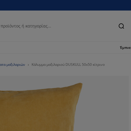
Ανα
Έμπν
ατα μαξιλαριών
Κάλυμμα μαξιλαριού DUSKULL 50x50 κίτρινο
86.3636363636