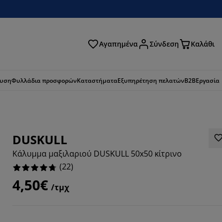
Αγαπημένα
Σύνδεση
Καλάθι
ζήτηση
ευση
Φυλλάδια προσφορών
Καταστήματα
Εξυπηρέτηση πελατών
B2B
Εργασία
DUSKULL
Κάλυμμα μαξιλαριού DUSKULL 50x50 κίτρινο
(
22
)
4,50€
/τμχ
3636%