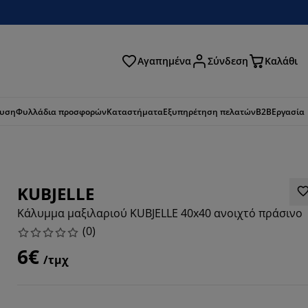
Αγαπημένα
Σύνδεση
Καλάθι
ζήτηση
ευση
Φυλλάδια προσφορών
Καταστήματα
Εξυπηρέτηση πελατών
B2B
Εργασία
KUBJELLE
Κάλυμμα μαξιλαριού KUBJELLE 40x40 ανοιχτό πράσινο
(
0
)
6€
/τμχ