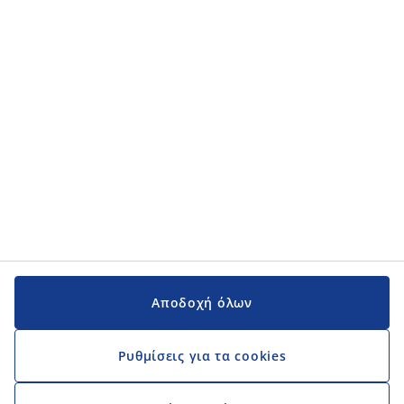
Κατηγορίες προϊόντων
Εγχειρίδια και υποστήριξη
Εγχειρίδια και υποστήριξη
JYSK
JYSK
Κεντρικά Γραφεία
Ακολουθήστε τη JYSK
Αποδοχή όλων
Ρυθμίσεις για τα cookies