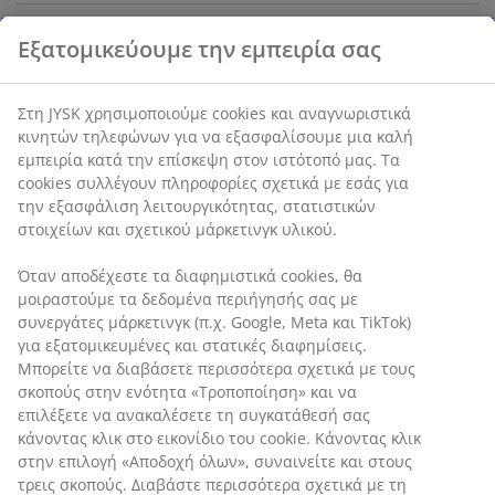
Χαρακτηριστικά προϊόντος
Εξατομικεύουμε την εμπειρία σας
Στη JYSK χρησιμοποιούμε cookies και αναγνωριστικά
Αξιολογήσεις
κινητών τηλεφώνων για να εξασφαλίσουμε μια καλή
εμπειρία κατά την επίσκεψη στον ιστότοπό μας. Τα
(
0
)
cookies συλλέγουν πληροφορίες σχετικά με εσάς για
την εξασφάλιση λειτουργικότητας, στατιστικών
στοιχείων και σχετικού μάρκετινγκ υλικού.
Αποστολή
Όταν αποδέχεστε τα διαφημιστικά cookies, θα
μοιραστούμε τα δεδομένα περιήγησής σας με
συνεργάτες μάρκετινγκ (π.χ. Google, Meta και TikTok)
για εξατομικευμένες και στατικές διαφημίσεις.
Μπορείτε να διαβάσετε περισσότερα σχετικά με τους
σκοπούς στην ενότητα «Τροποποίηση» και να
επιλέξετε να ανακαλέσετε τη συγκατάθεσή σας
κάνοντας κλικ στο εικονίδιο του cookie. Κάνοντας κλικ
στην επιλογή «Αποδοχή όλων», συναινείτε και στους
τρεις σκοπούς. Διαβάστε περισσότερα σχετικά με τη