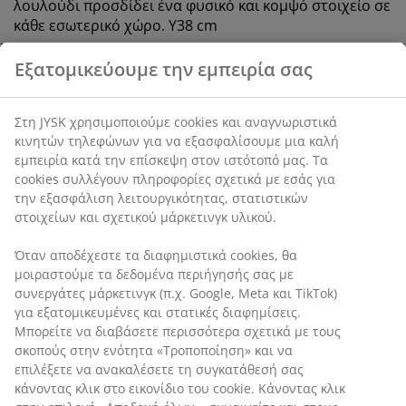
λουλούδι προσδίδει ένα φυσικό και κομψό στοιχείο σε
κάθε εσωτερικό χώρο. Υ38 cm
SKU: 4912560
Χαρακτηριστικά προϊόντος
Αξιολογήσεις
(
19
)
Αποστολή