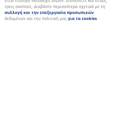
Εξατομικεύουμε την εμπειρία σας
Στη JYSK χρησιμοποιούμε cookies και αναγνωριστικά κινητών 
για να εξασφαλίσουμε μια καλή εμπειρία κατά την επίσκεψη σ
ιστότοπό μας. Τα cookies συλλέγουν πληροφορίες σχετικά με εσ
εξασφάλιση λειτουργικότητας, στατιστικών στοιχείων και σχετ
μάρκετινγκ υλικού.
Όταν αποδέχεστε τα διαφημιστικά cookies, θα μοιραστούμε τα
περιήγησής σας με συνεργάτες μάρκετινγκ (π.χ. Google, Meta κα
για εξατομικευμένες και στατικές διαφημίσεις. Μπορείτε να δι
περισσότερα σχετικά με τους σκοπούς στην ενότητα «Τροποποί
επιλέξετε να ανακαλέσετε τη συγκατάθεσή σας κάνοντας κλικ σ
εικονίδιο του cookie. Κάνοντας κλικ στην επιλογή «Αποδοχή όλω
συναινείτε και στους τρεις σκοπούς. Διαβάστε περισσότερα σχε
συλλογή και την επεξεργασία προσωπικών
δεδομένων και τη
μας
για τα cookies
.