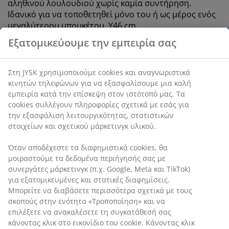
αληθινού λουλουδιού χωρίς καμία συντήρηση.
Ιδανικό για να τοποθετηθεί μόνο του ή ως μέρος ενός
μεγαλύτερου μπουκέτου. Υ46 cm
Εξατομικεύουμε την εμπειρία σας
SKU: 4912954
Στη JYSK χρησιμοποιούμε cookies και αναγνωριστικά
κινητών τηλεφώνων για να εξασφαλίσουμε μια καλή
εμπειρία κατά την επίσκεψη στον ιστότοπό μας. Τα
Χαρακτηριστικά προϊόντος
cookies συλλέγουν πληροφορίες σχετικά με εσάς για
την εξασφάλιση λειτουργικότητας, στατιστικών
στοιχείων και σχετικού μάρκετινγκ υλικού.
Αξιολογήσεις
Όταν αποδέχεστε τα διαφημιστικά cookies, θα
(
0
)
μοιραστούμε τα δεδομένα περιήγησής σας με
συνεργάτες μάρκετινγκ (π.χ. Google, Meta και TikTok)
για εξατομικευμένες και στατικές διαφημίσεις.
Μπορείτε να διαβάσετε περισσότερα σχετικά με τους
Αποστολή
σκοπούς στην ενότητα «Τροποποίηση» και να
επιλέξετε να ανακαλέσετε τη συγκατάθεσή σας
κάνοντας κλικ στο εικονίδιο του cookie. Κάνοντας κλικ