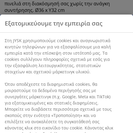
πινελιά στη διακόσμησή σας χωρίς την ανάγκη
συντήρησης. Ø36 x Υ32 cm
SKU: 4912420
Χαρακτηριστικά προϊόντος
Εξατομικεύουμε την εμπειρία σας
Αξιολογήσεις
(
6
)
Στη JYSK χρησιμοποιούμε cookies και αναγνωριστικά κινητών
τηλεφώνων για να εξασφαλίσουμε μια καλή εμπειρία κατά
την επίσκεψη στον ιστότοπό μας. Τα cookies συλλέγουν
Αποστολή
πληροφορίες σχετικά με εσάς για την εξασφάλιση
λειτουργικότητας, στατιστικών στοιχείων και σχετικού
μάρκετινγκ υλικού.
Όταν αποδέχεστε τα διαφημιστικά cookies, θα μοιραστούμε τα