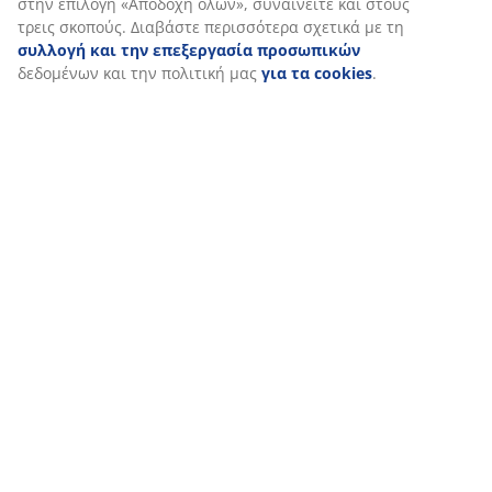
δεδομένα περιήγησής σας με συνεργάτες μάρκετινγκ (π.χ.
Google, Meta και TikTok) για εξατομικευμένες και στατικές
διαφημίσεις. Μπορείτε να διαβάσετε περισσότερα σχετικά με
τους σκοπούς στην ενότητα «Τροποποίηση» και να επιλέξετε
να ανακαλέσετε τη συγκατάθεσή σας κάνοντας κλικ στο
εικονίδιο του cookie. Κάνοντας κλικ στην επιλογή «Αποδοχή
όλων», συναινείτε και στους τρεις σκοπούς. Διαβάστε
περισσότερα σχετικά με τη
συλλογή και την επεξεργασία
προσωπικών
δεδομένων και την πολιτική μας
για τα
cookies
.