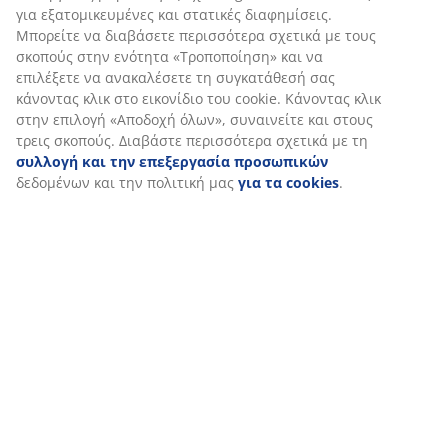
Σημάνσεις
Όταν αποδέχεστε τα διαφημιστικά cookies, θα
μοιραστούμε τα δεδομένα περιήγησής σας με συνεργάτες
μάρκετινγκ (π.χ. Google, Meta και TikTok) για
Χαρακτηριστικά προϊόντος
εξατομικευμένες και στατικές διαφημίσεις. Μπορείτε να
διαβάσετε περισσότερα σχετικά με τους σκοπούς στην
ενότητα «Τροποποίηση» και να επιλέξετε να ανακαλέσετε
τη συγκατάθεσή σας κάνοντας κλικ στο εικονίδιο του
Αξιολογήσεις
cookie. Κάνοντας κλικ στην επιλογή «Αποδοχή όλων»,
συναινείτε και στους τρεις σκοπούς. Διαβάστε
(
24
)
περισσότερα σχετικά με τη
συλλογή και την
επεξεργασία προσωπικών
δεδομένων και την πολιτική
μας
για τα cookies
.
Αποστολή