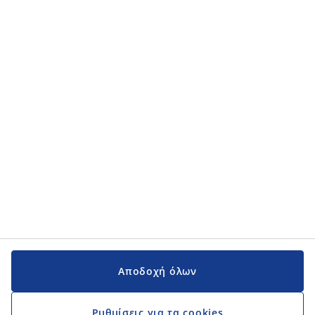
Κατηγορίες προϊόντων
Κατηγορίες προϊόντων
Εγχειρίδια και υποστήριξη
Εγχειρίδια και υποστήριξη
JYSK
JYSK
Κεντρικά Γραφεία
Ακολουθήστε τη JYSK