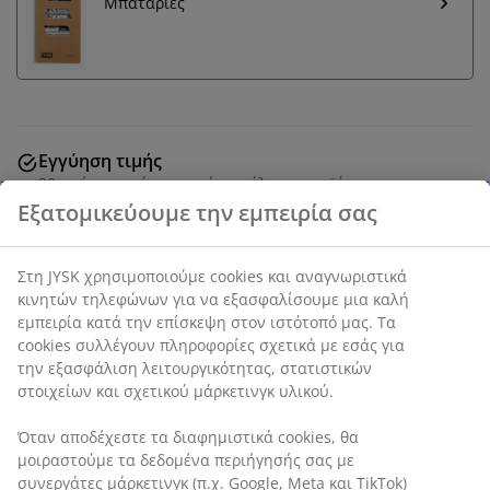
Μπαταρίες
Εγγύηση τιμής
30 ημέρες εγγύηση τιμής σε όλα τα προϊόντα
Καφέ ρολόι τοίχου με μινιμαλιστικό σχεδιασμό και
Εξατομικεύουμε την εμπειρία σας
καθαρούς, ευανάγνωστους αριθμούς. Το ρολόι
διαθέτει λευκό καντράν με μαύρους δείκτες και
αριθμούς, καθιστώντας το κατάλληλο για κάθε
Στη JYSK χρησιμοποιούμε cookies και αναγνωριστικά
δωμάτιο. Απαιτεί 1 μπαταρία AA (δεν περιλαμβάνεται).
κινητών τηλεφώνων για να εξασφαλίσουμε μια καλή
Ø30 x Β4 cm
εμπειρία κατά την επίσκεψη στον ιστότοπό μας. Τα
cookies συλλέγουν πληροφορίες σχετικά με εσάς για την
SKU: 4910014
εξασφάλιση λειτουργικότητας, στατιστικών στοιχείων και
σχετικού μάρκετινγκ υλικού.