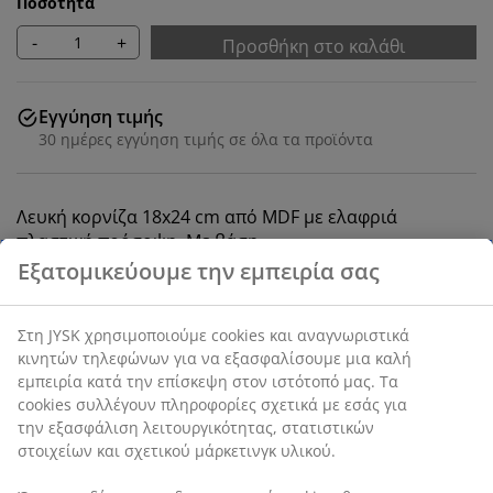
Ποσότητα
-
+
Προσθήκη στο καλάθι
Εγγύηση τιμής
30 ημέρες εγγύηση τιμής σε όλα τα προϊόντα
Λευκή κορνίζα 18x24 cm από MDF με ελαφριά
πλαστική πρόσοψη. Με βάση.
SKU: 4912249
Χαρακτηριστικά προϊόντος
Αξιολογήσεις