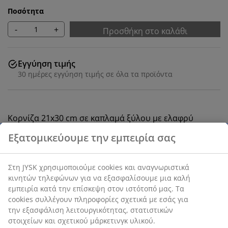
Ποσότητα
-
+
Προσθήκη στο καλάθι
Εγγύηση τιμής
30 ημέρες εγγύηση τιμής σε όλα τα προϊόντα
Κορνίζα 21x30 cm σε καπλαμά ξύλου με ελαφρύ
πλαστικό μπροστινό μέρος. Χωράει αφίσες και
φωτογραφίες μεγέθους Α4. Με βάση στήριξης. Π21 x
Υ30 cm
SKU: 4912555
Χαρακτηριστικά προϊόντος