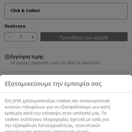
Click & Collect
Ποσότητα
-
+
Προσθήκη στο καλάθι
Εγγύηση τιμής
30 ημέρες εγγύηση τιμής σε όλα τα προϊόντα
Κορνίζα φωτογραφιών 40x50 cm σε σκούρο καπλαμά
ξύλου με ελαφρύ πλαστικό μπροστινό μέρος. Π40 x
Υ50 cm
SKU: 4912592