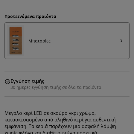
Προτεινόμενα προϊόντα
Μπαταρίες
Εγγύηση τιμής
30 ημέρες εγγύηση τιμής σε όλα τα προϊόντα
Εξατομικεύουμε την εμπειρία σας
Μεγάλο κερί LED σε σκούρο γκρι χρώμα,
κατασκευασμένο από αληθινό κερί για αυθεντική
Στη JYSK χρησιμοποιούμε cookies και αναγνωριστικά
εμφάνιση. Τα κεριά παρέχουν μια ασφαλή λάμψη
κινητών τηλεφώνων για να εξασφαλίσουμε μια καλή
χωρίς φλόγα και διαθέτουν ένα πρακτικό