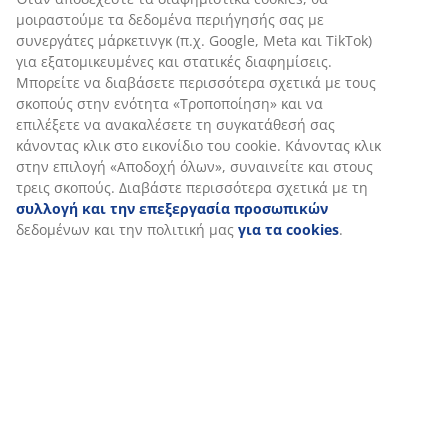
(
0
)
Εξατομικεύουμε την εμπειρία σας
Αποστολή
Στη JYSK χρησιμοποιούμε cookies και αναγνωριστικά κινητών
τηλεφώνων για να εξασφαλίσουμε μια καλή εμπειρία κατά την
επίσκεψη στον ιστότοπό μας. Τα cookies συλλέγουν πληροφορί
σχετικά με εσάς για την εξασφάλιση λειτουργικότητας,
στατιστικών στοιχείων και σχετικού μάρκετινγκ υλικού.
Όταν αποδέχεστε τα διαφημιστικά cookies, θα μοιραστούμε τα
δεδομένα περιήγησής σας με συνεργάτες μάρκετινγκ (π.χ. Googl
Meta και TikTok) για εξατομικευμένες και στατικές διαφημίσεις.
Μπορείτε να διαβάσετε περισσότερα σχετικά με τους σκοπούς
στην ενότητα «Τροποποίηση» και να επιλέξετε να ανακαλέσετε 
συγκατάθεσή σας κάνοντας κλικ στο εικονίδιο του cookie.
Κάνοντας κλικ στην επιλογή «Αποδοχή όλων», συναινείτε και
στους τρεις σκοπούς. Διαβάστε περισσότερα σχετικά με τη
συλλογή και την επεξεργασία προσωπικών
δεδομένων και τ
πολιτική μας
για τα cookies
.