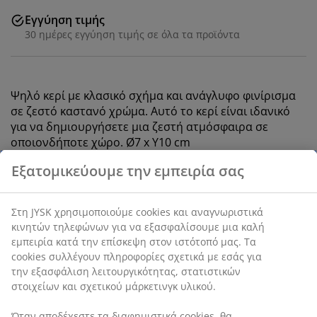
Εγγύηση τιμής
30 ημέρες εγγύηση τιμής σε όλα τα προϊόντα
Ψηλό κερί με κλασικό σχήμα και ανάγλυφο φινίρισμα
σε ζεστό καστανό χρώμα. Αυτό το κερί είναι ιδανικό
για να δημιουργήσετε μια ζεστή ατμόσφαιρα σε
οποιονδήποτε χώρο. Ø7 x Υ10 cm
SKU: 4912753
Χαρακτηριστικά προϊόντος
Αξιολογήσεις