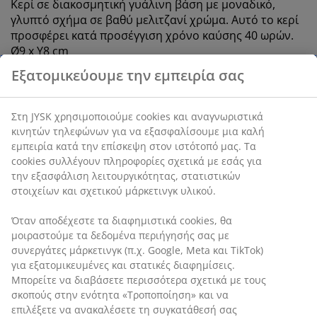
Κερί σε διακοσμητική γυάλινη βάση με μοναδικό,
γλυπτό σχήμα σε βαθύ μελιτζανί χρώμα. Αυτό το κερί
προσφέρει κατά προσέγγιση χρόνο καύσης 40 ωρών.
Ø9 x Υ8 cm
SKU: 4912960
Εξατομικεύουμε την εμπειρία σας
Σημάνσεις
Στη JYSK χρησιμοποιούμε cookies και αναγνωριστικά
κινητών τηλεφώνων για να εξασφαλίσουμε μια καλή
Χαρακτηριστικά προϊόντος
εμπειρία κατά την επίσκεψη στον ιστότοπό μας. Τα
cookies συλλέγουν πληροφορίες σχετικά με εσάς για την
εξασφάλιση λειτουργικότητας, στατιστικών στοιχείων
και σχετικού μάρκετινγκ υλικού.
Αξιολογήσεις
(
0
)
Όταν αποδέχεστε τα διαφημιστικά cookies, θα
μοιραστούμε τα δεδομένα περιήγησής σας με
συνεργάτες μάρκετινγκ (π.χ. Google, Meta και TikTok) για
εξατομικευμένες και στατικές διαφημίσεις. Μπορείτε να
Αποστολή
διαβάσετε περισσότερα σχετικά με τους σκοπούς στην