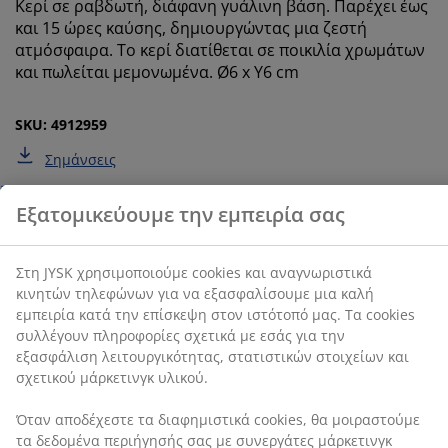
Κερί σε ραβδωτή, διάφανη γυάλινη βάση. Παρέχει έως
και 15 ώρες καύσης, δημιουργώντας μια ζεστή
ατμόσφαιρα. Το κερί διατίθεται σε ποικιλία χρωμάτων
και πωλείται μεμονωμένα. Ø6 x Υ6 cm
Εξατομικεύουμε την εμπειρία σας
SKU: 4912959
Σημάνσεις
Στη JYSK χρησιμοποιούμε cookies και αναγνωριστικά
κινητών τηλεφώνων για να εξασφαλίσουμε μια καλή
εμπειρία κατά την επίσκεψη στον ιστότοπό μας. Τα
cookies συλλέγουν πληροφορίες σχετικά με εσάς για
Χαρακτηριστικά προϊόντος
την εξασφάλιση λειτουργικότητας, στατιστικών
στοιχείων και σχετικού μάρκετινγκ υλικού.
Όταν αποδέχεστε τα διαφημιστικά cookies, θα
Αξιολογήσεις
μοιραστούμε τα δεδομένα περιήγησής σας με
συνεργάτες μάρκετινγκ (π.χ. Google, Meta και TikTok)
(
0
)
για εξατομικευμένες και στατικές διαφημίσεις.
Μπορείτε να διαβάσετε περισσότερα σχετικά με τους
σκοπούς στην ενότητα «Τροποποίηση» και να
Αποστολή
επιλέξετε να ανακαλέσετε τη συγκατάθεσή σας