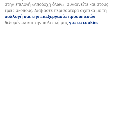
διαβάσετε περισσότερα σχετικά με τους σκοπούς στην
ενότητα «Τροποποίηση» και να επιλέξετε να ανακαλέσετε
τη συγκατάθεσή σας κάνοντας κλικ στο εικονίδιο του
cookie. Κάνοντας κλικ στην επιλογή «Αποδοχή όλων»,
συναινείτε και στους τρεις σκοπούς. Διαβάστε
περισσότερα σχετικά με τη
συλλογή και την
επεξεργασία προσωπικών
δεδομένων και την πολιτική
μας
για τα cookies
.