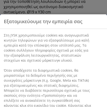
για την τοποθέτηση λουλουδιών ή μπορεί να
χρησιμοποιηθεί ως αυτόνομο διακοσμητικό
αντικείμενο. Ø19 x Υ30 cm
SKU: 4912743
Εξατομικεύουμε την εμπειρία σας
Χαρακτηριστικά προϊόντος
Στη JYSK χρησιμοποιούμε cookies και αναγνωριστικά
κινητών τηλεφώνων για να εξασφαλίσουμε μια καλή
εμπειρία κατά την επίσκεψη στον ιστότοπό μας. Τα
Αξιολογήσεις
cookies συλλέγουν πληροφορίες σχετικά με εσάς για την
(
6
)
εξασφάλιση λειτουργικότητας, στατιστικών στοιχείων και
σχετικού μάρκετινγκ υλικού.
Όταν αποδέχεστε τα διαφημιστικά cookies, θα
Αποστολή
μοιραστούμε τα δεδομένα περιήγησής σας με συνεργάτες
μάρκετινγκ (π.χ. Google, Meta και TikTok) για
εξατομικευμένες και στατικές διαφημίσεις. Μπορείτε να