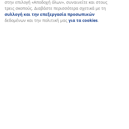
Εξατομικεύουμε την εμπειρία σας
Στη JYSK χρησιμοποιούμε cookies και αναγνωριστικά κινητών 
εξασφαλίσουμε μια καλή εμπειρία κατά την επίσκεψη στον ιστό
συλλέγουν πληροφορίες σχετικά με εσάς για την εξασφάλιση λε
στατιστικών στοιχείων και σχετικού μάρκετινγκ υλικού.
Όταν αποδέχεστε τα διαφημιστικά cookies, θα μοιραστούμε τα
περιήγησής σας με συνεργάτες μάρκετινγκ (π.χ. Google, Meta και