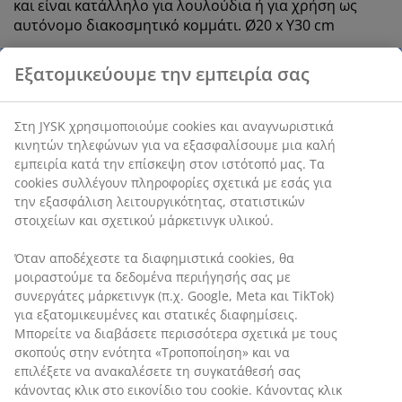
και είναι κατάλληλο για λουλούδια ή για χρήση ως
αυτόνομο διακοσμητικό κομμάτι. Ø20 x Υ30 cm
SKU: 4911489
Χαρακτηριστικά προϊόντος
Αξιολογήσεις
(
70
)
Αποστολή