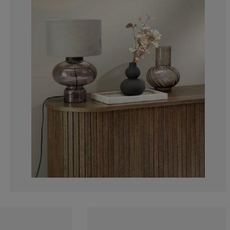
0%
0%
2.56410256410
5.12820512820