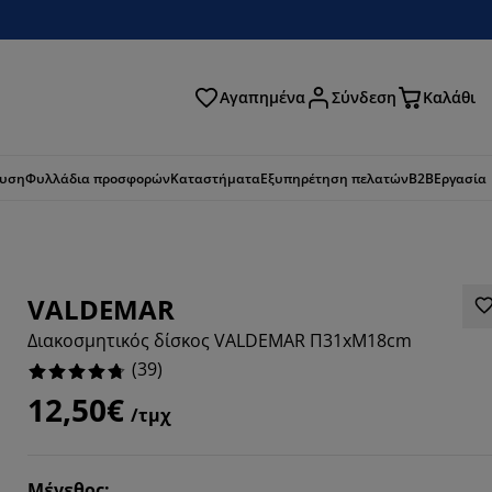
Αγαπημένα
Σύνδεση
Καλάθι
ζήτηση
ευση
Φυλλάδια προσφορών
Καταστήματα
Εξυπηρέτηση πελατών
B2B
Εργασία
VALDEMAR
Διακοσμητικός δίσκος VALDEMAR Π31xΜ18cm
(
39
)
12,50€
/τμχ
923%
Μέγεθος
: