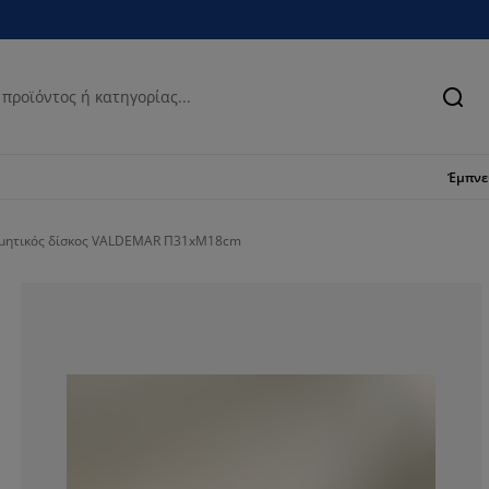
Ανα
Έμπν
σμητικός δίσκος VALDEMAR Π31xΜ18cm
92.3076923076