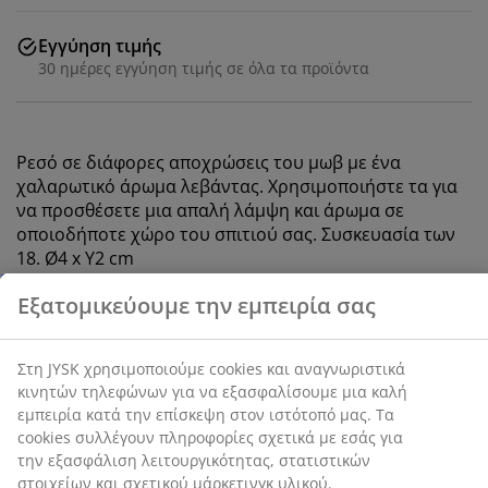
Εγγύηση τιμής
30 ημέρες εγγύηση τιμής σε όλα τα προϊόντα
Ρεσό σε διάφορες αποχρώσεις του μωβ με ένα
χαλαρωτικό άρωμα λεβάντας. Χρησιμοποιήστε τα για
να προσθέσετε μια απαλή λάμψη και άρωμα σε
οποιοδήποτε χώρο του σπιτιού σας. Συσκευασία των
18. Ø4 x Υ2 cm
Εξατομικεύουμε την εμπειρία σας
SKU: 4912605
Στη JYSK χρησιμοποιούμε cookies και αναγνωριστικά
Δελτίο δεδομένων ασφαλείας
κινητών τηλεφώνων για να εξασφαλίσουμε μια καλή
Σημάνσεις
εμπειρία κατά την επίσκεψη στον ιστότοπό μας. Τα
cookies συλλέγουν πληροφορίες σχετικά με εσάς για
την εξασφάλιση λειτουργικότητας, στατιστικών
στοιχείων και σχετικού μάρκετινγκ υλικού.
Χαρακτηριστικά προϊόντος