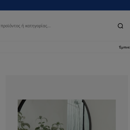
Ανα
Έμπν
77.7777777777