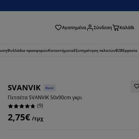
Αγαπημένα
Σύνδεση
Καλάθι
ζήτηση
ευση
Φυλλάδια προσφορών
Καταστήματα
Εξυπηρέτηση πελατών
B2B
Εργασία
SVANVIK
Basic
Πετσέτα SVANVIK 50x90cm γκρι
(
9
)
2,75€
/τμχ
7779%