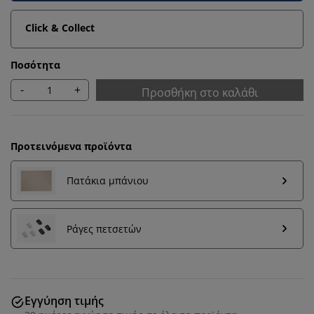
Click & Collect
Ποσότητα
-
+
Προσθήκη στο καλάθι
Προτεινόμενα προϊόντα
Πατάκια μπάνιου
Εξατομικεύουμε την εμπειρία σας
Ράγες πετσετών
Στη JYSK χρησιμοποιούμε cookies και αναγνωριστικά
κινητών τηλεφώνων για να εξασφαλίσουμε μια καλή
εμπειρία κατά την επίσκεψη στον ιστότοπό μας. Τα
Εγγύηση τιμής
cookies συλλέγουν πληροφορίες σχετικά με εσάς για