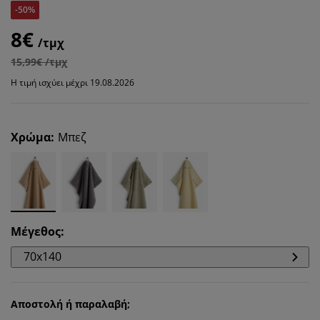
-50%
8€
/τμχ
15,99€ /τμχ
Η τιμή ισχύει μέχρι 19.08.2026
Χρώμα
:
Μπεζ
Μέγεθος
:
70x140
Αποστολή ή παραλαβή;