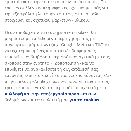
εμπειρία κατά την επίσκεψη στον ιστότοπό μας. Τα
cookies συλλέγουν πληροφορίες σχετικά με εσάς για
Εγγύηση τιμής
την εξασφάλιση λειτουργικότητας, στατιστικών
30 ημέρες εγγύηση τιμής σε όλα τα προϊόντα
στοιχείων και σχετικού μάρκετινγκ υλικού.
Όταν αποδέχεστε τα διαφημιστικά cookies, θα
μοιραστούμε τα δεδομένα περιήγησής σας με
SKU: 2348312
συνεργάτες μάρκετινγκ (π.χ. Google, Meta και TikTok)
για εξατομικευμένες και στατικές διαφημίσεις.
Μπορείτε να διαβάσετε περισσότερα σχετικά με τους
σκοπούς στην ενότητα «Τροποποίηση» και να
Χαρακτηριστικά προϊόντος
επιλέξετε να ανακαλέσετε τη συγκατάθεσή σας
κάνοντας κλικ στο εικονίδιο του cookie. Κάνοντας κλικ
στην επιλογή «Αποδοχή όλων», συναινείτε και στους
τρεις σκοπούς. Διαβάστε περισσότερα σχετικά με τη
Αξιολογήσεις
συλλογή και την επεξεργασία προσωπικών
(
226
)
δεδομένων και την πολιτική μας
για τα cookies
.
Σχετικά με τη μάρκα