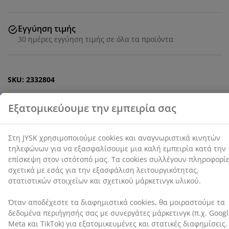
εμπειρία κατά την επίσκεψη στον ιστότοπό μας. Τα
cookies συλλέγουν πληροφορίες σχετικά με εσάς για
την εξασφάλιση λειτουργικότητας, στατιστικών
Εγγύηση τιμής
στοιχείων και σχετικού μάρκετινγκ υλικού.
30 ημέρες εγγύηση τιμής σε όλα τα προϊόντα
Όταν αποδέχεστε τα διαφημιστικά cookies, θα
μοιραστούμε τα δεδομένα περιήγησής σας με
SKU: 2332804
συνεργάτες μάρκετινγκ (π.χ. Google, Meta και TikTok)
για εξατομικευμένες και στατικές διαφημίσεις.
Μπορείτε να διαβάσετε περισσότερα σχετικά με τους
σκοπούς στην ενότητα «Τροποποίηση» και να
Χαρακτηριστικά προϊόντος
επιλέξετε να ανακαλέσετε τη συγκατάθεσή σας
κάνοντας κλικ στο εικονίδιο του cookie. Κάνοντας κλικ
στην επιλογή «Αποδοχή όλων», συναινείτε και στους
τρεις σκοπούς. Διαβάστε περισσότερα σχετικά με τη
Αξιολογήσεις
συλλογή και την επεξεργασία προσωπικών
δεδομένων και την πολιτική μας
για τα cookies
.
(
132
)
Σχετικά με τη μάρκα