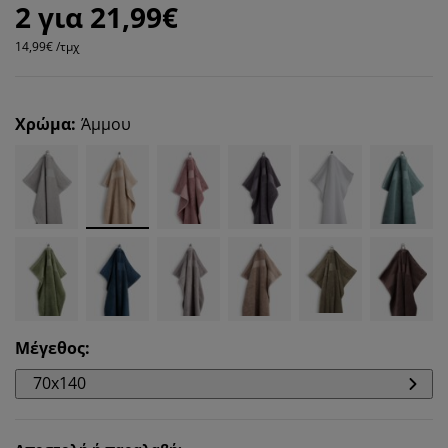
2 για 21,99€
14,99€ /τμχ
Χρώμα
:
Άμμου
Μέγεθος
:
70x140