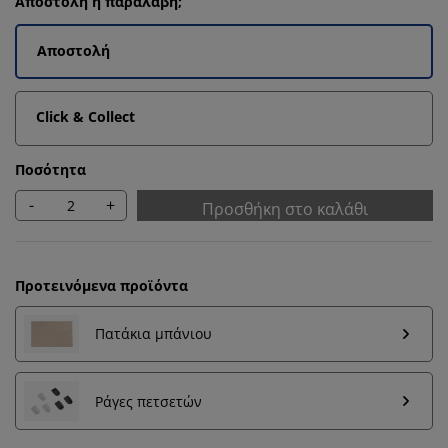
Αποστολή ή παραλαβή;
Αποστολή
Click & Collect
Ποσότητα
-
+
Προσθήκη στο καλάθι
Προτεινόμενα προϊόντα
Πατάκια μπάνιου
Εξατομικεύουμε την εμπειρία σας
Ράγες πετσετών
Στη JYSK χρησιμοποιούμε cookies και αναγνωριστικά
κινητών τηλεφώνων για να εξασφαλίσουμε μια καλή