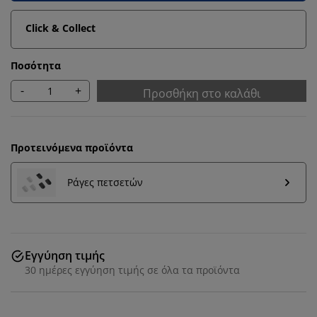
Click & Collect
Ποσότητα
-
+
Προσθήκη στο καλάθι
Προτεινόμενα προϊόντα
Ράγες πετσετών
Εξατομικεύουμε την εμπειρία σας
Στη JYSK χρησιμοποιούμε cookies και αναγνωριστικά
Εγγύηση τιμής
κινητών τηλεφώνων για να εξασφαλίσουμε μια καλή
30 ημέρες εγγύηση τιμής σε όλα τα προϊόντα
εμπειρία κατά την επίσκεψη στον ιστότοπό μας. Τα
cookies συλλέγουν πληροφορίες σχετικά με εσάς για
την εξασφάλιση λειτουργικότητας, στατιστικών