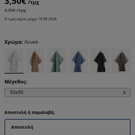
3,50€
/τμχ
6,99€ /τμχ
Η τιμή ισχύει μέχρι 19.08.2026
Χρώμα
:
Λευκό
Μέγεθος
:
50x90
Αποστολή ή παραλαβή;
Αποστολή