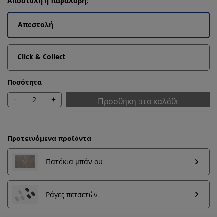
Αποστολή ή παραλαβή;
Αποστολή
Click & Collect
Ποσότητα
-
+
Προσθήκη στο καλάθι
Προτεινόμενα προϊόντα
Πατάκια μπάνιου
Εξατομικεύουμε την εμπειρία σας
Ράγες πετσετών
Στη JYSK χρησιμοποιούμε cookies και αναγνωριστικά
κινητών τηλεφώνων για να εξασφαλίσουμε μια καλή