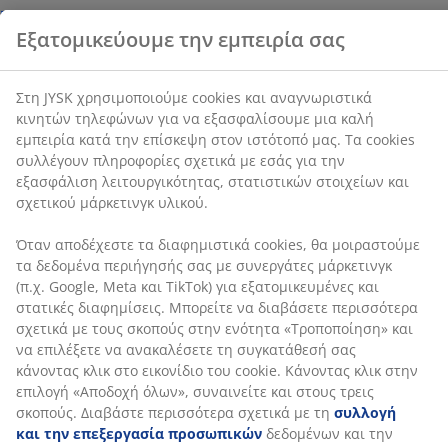
εμπειρία κατά την επίσκεψη στον ιστότοπό μας. Τα
cookies συλλέγουν πληροφορίες σχετικά με εσάς για
την εξασφάλιση λειτουργικότητας, στατιστικών
Εγγύηση τιμής
στοιχείων και σχετικού μάρκετινγκ υλικού.
30 ημέρες εγγύηση τιμής σε όλα τα προϊόντα
Όταν αποδέχεστε τα διαφημιστικά cookies, θα
μοιραστούμε τα δεδομένα περιήγησής σας με
SKU: 2332758
συνεργάτες μάρκετινγκ (π.χ. Google, Meta και TikTok)
για εξατομικευμένες και στατικές διαφημίσεις.
Μπορείτε να διαβάσετε περισσότερα σχετικά με τους
σκοπούς στην ενότητα «Τροποποίηση» και να
Χαρακτηριστικά προϊόντος
επιλέξετε να ανακαλέσετε τη συγκατάθεσή σας
κάνοντας κλικ στο εικονίδιο του cookie. Κάνοντας κλικ
στην επιλογή «Αποδοχή όλων», συναινείτε και στους
τρεις σκοπούς. Διαβάστε περισσότερα σχετικά με τη
Αξιολογήσεις
συλλογή και την επεξεργασία προσωπικών
δεδομένων και την πολιτική μας
για τα cookies
.
(
8
)
Σχετικά με τη μάρκα