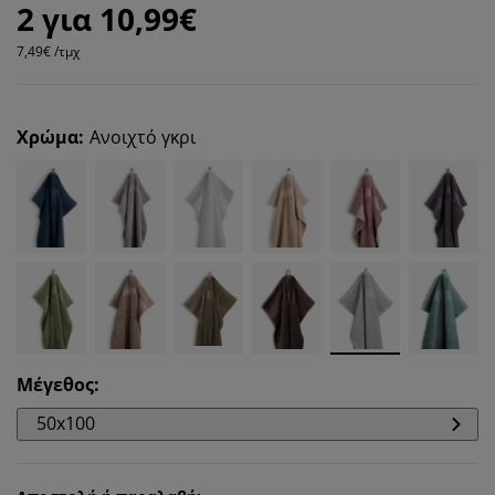
2 για 10,99€
7,49€ /τμχ
Χρώμα
:
Ανοιχτό γκρι
Μέγεθος
:
50x100