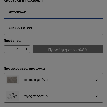
Αποστολή ή παραλαβή;
Αποστολή
Click & Collect
Ποσότητα
-
+
Προσθήκη στο καλάθι
Προτεινόμενα προϊόντα
Πατάκια μπάνιου
Εξατομικεύουμε την εμπειρία σας
Ράγες πετσετών
Στη JYSK χρησιμοποιούμε cookies και αναγνωριστικά
κινητών τηλεφώνων για να εξασφαλίσουμε μια καλή