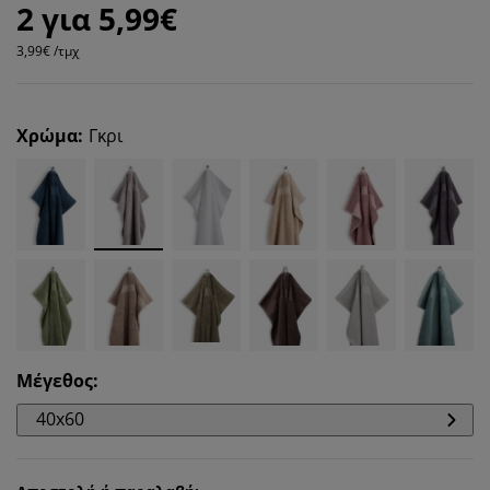
2 για 5,99€
3,99€ /τμχ
Χρώμα
:
Γκρι
Μέγεθος
:
40x60