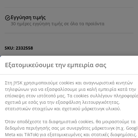
εμπειρία κατά την επίσκεψη στον ιστότοπό μας. Τα
cookies συλλέγουν πληροφορίες σχετικά με εσάς για
την εξασφάλιση λειτουργικότητας, στατιστικών
Εγγύηση τιμής
στοιχείων και σχετικού μάρκετινγκ υλικού.
30 ημέρες εγγύηση τιμής σε όλα τα προϊόντα
Όταν αποδέχεστε τα διαφημιστικά cookies, θα
μοιραστούμε τα δεδομένα περιήγησής σας με
SKU: 2332558
συνεργάτες μάρκετινγκ (π.χ. Google, Meta και TikTok)
για εξατομικευμένες και στατικές διαφημίσεις.
Μπορείτε να διαβάσετε περισσότερα σχετικά με τους
σκοπούς στην ενότητα «Τροποποίηση» και να
Χαρακτηριστικά προϊόντος
επιλέξετε να ανακαλέσετε τη συγκατάθεσή σας
κάνοντας κλικ στο εικονίδιο του cookie. Κάνοντας κλικ
στην επιλογή «Αποδοχή όλων», συναινείτε και στους
τρεις σκοπούς. Διαβάστε περισσότερα σχετικά με τη
Αξιολογήσεις
συλλογή και την επεξεργασία προσωπικών
δεδομένων και την πολιτική μας
για τα cookies
.
(
8
)
Σχετικά με τη μάρκα