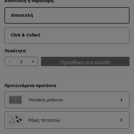
Αποστολή ή παραλαβή;
Αποστολή
Click & Collect
Ποσότητα
-
+
Προσθήκη στο καλάθι
Προτεινόμενα προϊόντα
Πατάκια μπάνιου
Εξατομικεύουμε την εμπειρία σας
Ράγες πετσετών
Στη JYSK χρησιμοποιούμε cookies και αναγνωριστικά
κινητών τηλεφώνων για να εξασφαλίσουμε μια καλή