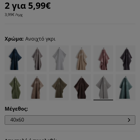
2 για 5,99€
3,99€ /τμχ
Χρώμα
:
Ανοιχτό γκρι
Μέγεθος
:
40x60