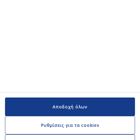
Κατηγορίες προϊόντων
Κατηγορίες προϊόντων
Εγχειρίδια και υποστήριξη
Εγχειρίδια και υποστήριξη
JYSK
JYSK
Κεντρικά Γραφεία
Ακολουθήστε τη JYSK