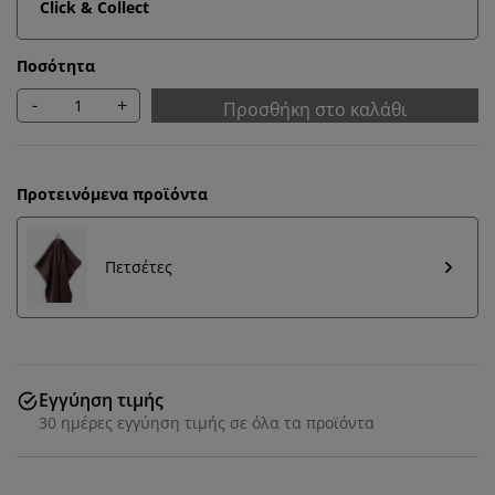
Click & Collect
Ποσότητα
-
+
Προσθήκη στο καλάθι
Προτεινόμενα προϊόντα
Πετσέτες
Εξατομικεύουμε την εμπειρία σας
Εγγύηση τιμής
Στη JYSK χρησιμοποιούμε cookies και αναγνωριστικά
30 ημέρες εγγύηση τιμής σε όλα τα προϊόντα
κινητών τηλεφώνων για να εξασφαλίσουμε μια καλή
εμπειρία κατά την επίσκεψη στον ιστότοπό μας. Τα
cookies συλλέγουν πληροφορίες σχετικά με εσάς για