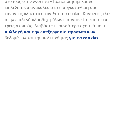
Στη JYSK χρησιμοποιούμε cookies και αναγνωριστικά κινητών
Σχετικά με τη μάρκα
τηλεφώνων για να εξασφαλίσουμε μια καλή εμπειρία κατά την
επίσκεψη στον ιστότοπό μας. Τα cookies συλλέγουν πληροφορί
σχετικά με εσάς για την εξασφάλιση λειτουργικότητας, στατισ
στοιχείων και σχετικού μάρκετινγκ υλικού.
Αποστολή
Όταν αποδέχεστε τα διαφημιστικά cookies, θα μοιραστούμε τα
δεδομένα περιήγησής σας με συνεργάτες μάρκετινγκ (π.χ. Googl
Meta και TikTok) για εξατομικευμένες και στατικές διαφημίσεις.
Μπορείτε να διαβάσετε περισσότερα σχετικά με τους σκοπούς 
ενότητα «Τροποποίηση» και να επιλέξετε να ανακαλέσετε τη
συγκατάθεσή σας κάνοντας κλικ στο εικονίδιο του cookie. Κάνο
κλικ στην επιλογή «Αποδοχή όλων», συναινείτε και στους τρεις
σκοπούς. Διαβάστε περισσότερα σχετικά με τη
συλλογή και τη
επεξεργασία προσωπικών
δεδομένων και την πολιτική μας
γι
cookies
.