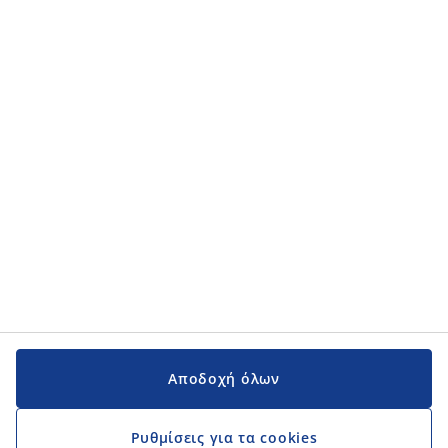
Κατηγορίες προϊόντων
Κατηγορίες προϊόντων
Εγχειρίδια και υποστήριξη
Εγχειρίδια και υποστήριξη
JYSK
JYSK
Κεντρικά Γραφεία
Ακολουθήστε τη JYSK