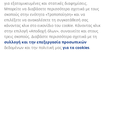
Εξατομικεύουμε την εμπειρία σας
Στη JYSK χρησιμοποιούμε cookies και αναγνωριστικά κινητών
τηλεφώνων για να εξασφαλίσουμε μια καλή εμπειρία κατά την
επίσκεψη στον ιστότοπό μας. Τα cookies συλλέγουν πληροφορί
σχετικά με εσάς για την εξασφάλιση λειτουργικότητας, στατισ
στοιχείων και σχετικού μάρκετινγκ υλικού.
Όταν αποδέχεστε τα διαφημιστικά cookies, θα μοιραστούμε τα
δεδομένα περιήγησής σας με συνεργάτες μάρκετινγκ (π.χ. Googl
Meta και TikTok) για εξατομικευμένες και στατικές διαφημίσεις.
Μπορείτε να διαβάσετε περισσότερα σχετικά με τους σκοπούς 
ενότητα «Τροποποίηση» και να επιλέξετε να ανακαλέσετε τη
συγκατάθεσή σας κάνοντας κλικ στο εικονίδιο του cookie. Κάνο
κλικ στην επιλογή «Αποδοχή όλων», συναινείτε και στους τρεις
σκοπούς. Διαβάστε περισσότερα σχετικά με τη
συλλογή και τη
επεξεργασία προσωπικών
δεδομένων και την πολιτική μας
γι
cookies
.