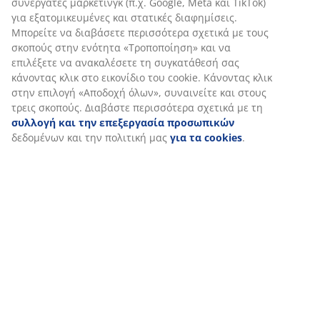
Εξατομικεύουμε την εμπειρία σας
Στη JYSK χρησιμοποιούμε cookies και αναγνωριστικά κινητών
τηλεφώνων για να εξασφαλίσουμε μια καλή εμπειρία κατά την
επίσκεψη στον ιστότοπό μας. Τα cookies συλλέγουν πληροφορί
σχετικά με εσάς για την εξασφάλιση λειτουργικότητας, στατισ
στοιχείων και σχετικού μάρκετινγκ υλικού.
Όταν αποδέχεστε τα διαφημιστικά cookies, θα μοιραστούμε τα
δεδομένα περιήγησής σας με συνεργάτες μάρκετινγκ (π.χ. Googl
Meta και TikTok) για εξατομικευμένες και στατικές διαφημίσεις.
Μπορείτε να διαβάσετε περισσότερα σχετικά με τους σκοπούς 
ενότητα «Τροποποίηση» και να επιλέξετε να ανακαλέσετε τη
συγκατάθεσή σας κάνοντας κλικ στο εικονίδιο του cookie. Κάνο
κλικ στην επιλογή «Αποδοχή όλων», συναινείτε και στους τρεις
σκοπούς. Διαβάστε περισσότερα σχετικά με τη
συλλογή και τη
επεξεργασία προσωπικών
δεδομένων και την πολιτική μας
γι