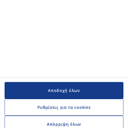
Κατηγορίες προϊόντων
Εγχειρίδια και υποστήριξη
Εγχειρίδια και υποστήριξη
JYSK
JYSK
Κεντρικά Γραφεία
Ακολουθήστε τη JYSK
Αποδοχή όλων
Ρυθμίσεις για τα cookies
Απόρριψη όλων