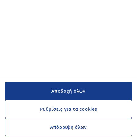
Εγχειρίδια και υποστήριξη
Εγχειρίδια και υποστήριξη
JYSK
JYSK
Κεντρικά Γραφεία
Ακολουθήστε τη JYSK
Αποδοχή όλων
Ρυθμίσεις για τα cookies
Απόρριψη όλων