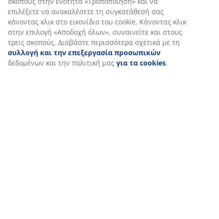
τηλεφώνων για να εξασφαλίσουμε μια καλή εμπειρία κατά την
επίσκεψη στον ιστότοπό μας. Τα cookies συλλέγουν πληροφορί
σχετικά με εσάς για την εξασφάλιση λειτουργικότητας,
στατιστικών στοιχείων και σχετικού μάρκετινγκ υλικού.
Όταν αποδέχεστε τα διαφημιστικά cookies, θα μοιραστούμε τα
δεδομένα περιήγησής σας με συνεργάτες μάρκετινγκ (π.χ. Googl
Meta και TikTok) για εξατομικευμένες και στατικές διαφημίσεις.
Μπορείτε να διαβάσετε περισσότερα σχετικά με τους σκοπούς
στην ενότητα «Τροποποίηση» και να επιλέξετε να ανακαλέσετε
τη συγκατάθεσή σας κάνοντας κλικ στο εικονίδιο του cookie.
Κάνοντας κλικ στην επιλογή «Αποδοχή όλων», συναινείτε και
στους τρεις σκοπούς. Διαβάστε περισσότερα σχετικά με τη
συλλογή και την επεξεργασία προσωπικών
δεδομένων και τ
πολιτική μας
για τα cookies
.