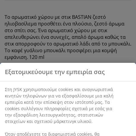
Το
αρωματικό χώρου με στικ
BASTIAN
ζεστό
ηλιοβασίλεμα
προσθέτει ένα πλούσιο, ζεστό άρωμα
στο σπίτι σας. Ένα
αρωματικό χώρου με στικ
απελευθερώνει ένα συνεχές, απαλό άρωμα καθώς τα
στικ απορροφούν το αρωματικό λάδι από το μπουκάλι.
Το καφέ γυάλινο μπουκάλι προσφέρει μια κομψή
εμφάνιση. 120 ml
SKU: 2786700
Δελτίο δεδομένων ασφαλείας
Χαρακτηριστικά προϊόντος