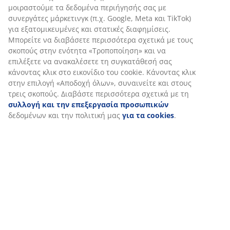
Αξιολογήσεις
(
0
)
Εξατομικεύουμε την εμπειρία σας
Αποστολή
Στη JYSK χρησιμοποιούμε cookies και αναγνωριστικά κινητών
τηλεφώνων για να εξασφαλίσουμε μια καλή εμπειρία κατά την
επίσκεψη στον ιστότοπό μας. Τα cookies συλλέγουν πληροφορί
σχετικά με εσάς για την εξασφάλιση λειτουργικότητας,
στατιστικών στοιχείων και σχετικού μάρκετινγκ υλικού.
Όταν αποδέχεστε τα διαφημιστικά cookies, θα μοιραστούμε τα
δεδομένα περιήγησής σας με συνεργάτες μάρκετινγκ (π.χ. Googl
Meta και TikTok) για εξατομικευμένες και στατικές διαφημίσεις.
Μπορείτε να διαβάσετε περισσότερα σχετικά με τους σκοπούς
στην ενότητα «Τροποποίηση» και να επιλέξετε να ανακαλέσετε 
συγκατάθεσή σας κάνοντας κλικ στο εικονίδιο του cookie.
Κάνοντας κλικ στην επιλογή «Αποδοχή όλων», συναινείτε και
στους τρεις σκοπούς. Διαβάστε περισσότερα σχετικά με τη
συλλογή και την επεξεργασία προσωπικών
δεδομένων και τ
πολιτική μας
για τα cookies
.