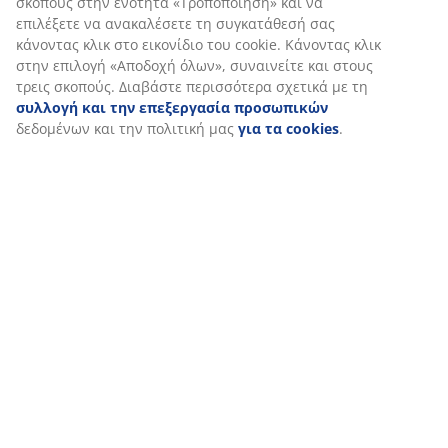
Εξατομικεύουμε την εμπειρία σας
Στη JYSK χρησιμοποιούμε cookies και αναγνωριστικά κινητών 
να εξασφαλίσουμε μια καλή εμπειρία κατά την επίσκεψη στον 
Τα cookies συλλέγουν πληροφορίες σχετικά με εσάς για την εξ
λειτουργικότητας, στατιστικών στοιχείων και σχετικού μάρκετι
Όταν αποδέχεστε τα διαφημιστικά cookies, θα μοιραστούμε τα
περιήγησής σας με συνεργάτες μάρκετινγκ (π.χ. Google, Meta και
εξατομικευμένες και στατικές διαφημίσεις. Μπορείτε να διαβά