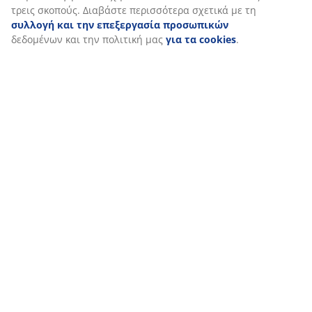
Google, Meta και TikTok) για εξατομικευμένες και στατικές
διαφημίσεις. Μπορείτε να διαβάσετε περισσότερα σχετικά με
τους σκοπούς στην ενότητα «Τροποποίηση» και να επιλέξετε
να ανακαλέσετε τη συγκατάθεσή σας κάνοντας κλικ στο
εικονίδιο του cookie. Κάνοντας κλικ στην επιλογή «Αποδοχή
όλων», συναινείτε και στους τρεις σκοπούς. Διαβάστε
περισσότερα σχετικά με τη
συλλογή και την επεξεργασία
προσωπικών
δεδομένων και την πολιτική μας
για τα
cookies
.