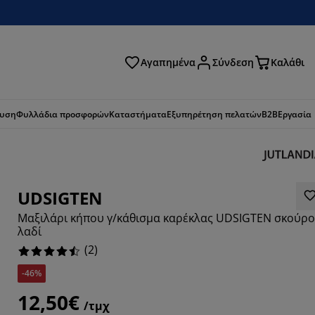
Αγαπημένα
Σύνδεση
Καλάθι
ζήτηση
ευση
Φυλλάδια προσφορών
Καταστήματα
Εξυπηρέτηση πελατών
B2B
Εργασία
UDSIGTEN
Μαξιλάρι κήπου γ/κάθισμα καρέκλας UDSIGTEN σκούρο
λαδί
(
2
)
-46%
12,50€
/τμχ