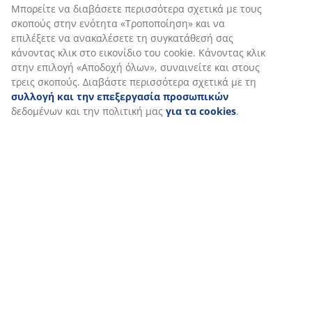
Χαρακτηριστικά προϊόντος
Αξιολογήσεις
(
44
)
Εξατομικεύουμε την εμπειρία σας
Αποστολή
Στη JYSK χρησιμοποιούμε cookies και αναγνωριστικά κινητών 
για να εξασφαλίσουμε μια καλή εμπειρία κατά την επίσκεψη στ
μας. Τα cookies συλλέγουν πληροφορίες σχετικά με εσάς για τη
εξασφάλιση λειτουργικότητας, στατιστικών στοιχείων και σχετ
μάρκετινγκ υλικού.
Όταν αποδέχεστε τα διαφημιστικά cookies, θα μοιραστούμε τα
περιήγησής σας με συνεργάτες μάρκετινγκ (π.χ. Google, Meta και
εξατομικευμένες και στατικές διαφημίσεις. Μπορείτε να διαβά