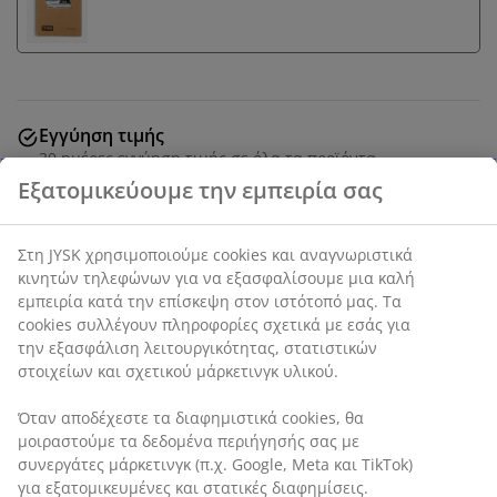
Εγγύηση τιμής
30 ημέρες εγγύηση τιμής σε όλα τα προϊόντα
Γιρλάντα με φωτάκια εξωτερικού χώρου με 20
διάφανους λαμπτήρες LED για να δημιουργήσετε μια
ζεστή ατμόσφαιρα στον κήπο ή στο μπαλκόνι σας. Τα
φωτάκια που λειτουργούν με μπαταρία διαθέτουν μια
πρακτική ενσωματωμένη λειτουργία χρονοδιακόπτη.
Απαιτούνται 3 μπαταρίες ΑΑ (δεν περιλαμβάνονται).
Μ380 x Ø3 cm
SKU: 6400025