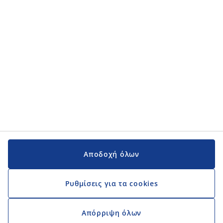
Εγχειρίδια και υποστήριξη
Εγχειρίδια και υποστήριξη
JYSK
JYSK
Κεντρικά Γραφεία
Ακολουθήστε τη JYSK