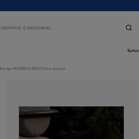
Ανα
Έμπν
Φανάρι REGNBUE Ø32xΥ43cm φυσικό
100%