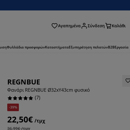
Αγαπημένα
Σύνδεση
Καλάθι
ζήτηση
ευση
Φυλλάδια προσφορών
Καταστήματα
Εξυπηρέτηση πελατών
B2B
Εργασία
REGNBUE
Φανάρι REGNBUE Ø32xΥ43cm φυσικό
(
7
)
-39%
22,50€
/τμχ
36,99€ /τμχ