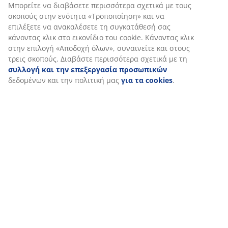
πληροφορίες σχετικά με εσάς για την εξασφάλιση
λειτουργικότητας, στατιστικών στοιχείων και σχετικού
Χαρακτηριστικά προϊόντος
μάρκετινγκ υλικού.
Όταν αποδέχεστε τα διαφημιστικά cookies, θα μοιραστούμε τα
δεδομένα περιήγησής σας με συνεργάτες μάρκετινγκ (π.χ.
Αξιολογήσεις
Google, Meta και TikTok) για εξατομικευμένες και στατικές
(
120
)
διαφημίσεις. Μπορείτε να διαβάσετε περισσότερα σχετικά με
τους σκοπούς στην ενότητα «Τροποποίηση» και να επιλέξετε
να ανακαλέσετε τη συγκατάθεσή σας κάνοντας κλικ στο
εικονίδιο του cookie. Κάνοντας κλικ στην επιλογή «Αποδοχή
Αποστολή
όλων», συναινείτε και στους τρεις σκοπούς. Διαβάστε
περισσότερα σχετικά με τη
συλλογή και την επεξεργασία
προσωπικών
δεδομένων και την πολιτική μας
για τα
cookies
.