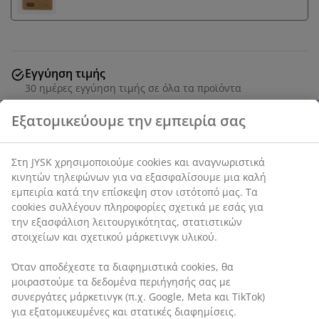
Εγγύηση τιμής
30 ημέρες εγγύηση τιμής σε όλα τα προϊόντα
Μαύρο φανάρι από γυαλί και πλαστικό με τρία
ενσωματωμένα κεριά LED και λειτουργία
χρονοδιακόπτη. Ιδανικό για να δημιουργήσετε απαλό
φωτισμό στη βεράντα, το μπαλκόνι ή την είσοδο. Το
φανάρι χρησιμοποιεί 4 μπαταρίες AA (δεν
περιλαμβάνονται). Π24 x Μ24 x Υ70 cm
Εξατομικεύουμε την εμπειρία σας
SKU: 6400107
Στη JYSK χρησιμοποιούμε cookies και αναγνωριστικά κινητών
Σημάνσεις
τηλεφώνων για να εξασφαλίσουμε μια καλή εμπειρία κατά
την επίσκεψη στον ιστότοπό μας. Τα cookies συλλέγουν