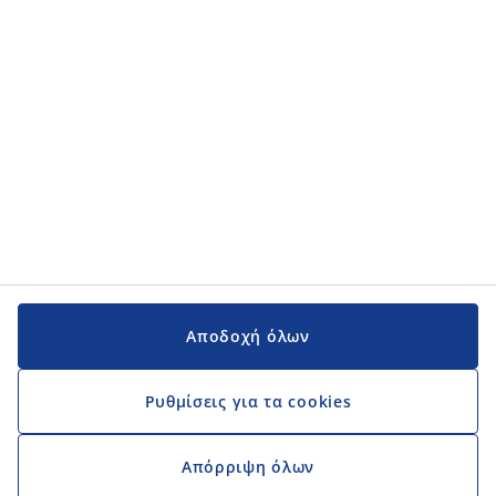
Εγχειρίδια και υποστήριξη
Εγχειρίδια και υποστήριξη
JYSK
JYSK
Κεντρικά Γραφεία
Ακολουθήστε τη JYSK