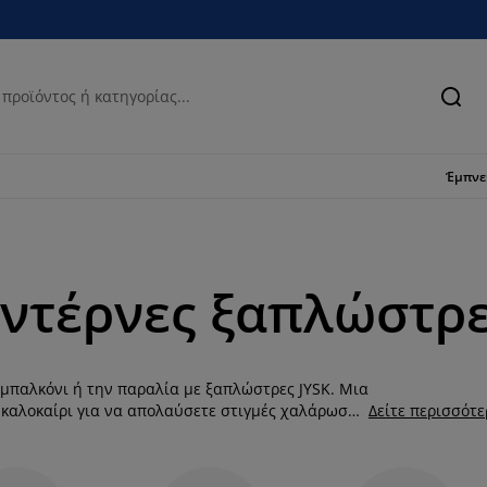
Ανα
Έμπν
μοντέρνες ξαπλώστρ
 μπαλκόνι ή την παραλία με ξαπλώστρες JYSK. Μια
 καλοκαίρι για να απολαύσετε στιγμές χαλάρωσης
Δείτε περισσότ
α μαξιλάρια κήπου για επιπλέον άνεση. Στη JYSK
α μεταφέρετε από τη βεράντα σας στην παραλία.