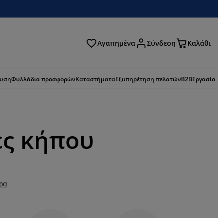
Αγαπημένα
Σύνδεση
Καλάθι
ζήτηση
ευση
Φυλλάδια προσφορών
Καταστήματα
Εξυπηρέτηση πελατών
B2B
Εργασία
ες κήπου
ερα