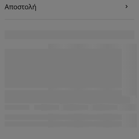
κάνοντας κλικ στο εικονίδιο του cookie. Κάνοντας κλικ
Αποστολή
στην επιλογή «Αποδοχή όλων», συναινείτε και στους
τρεις σκοπούς. Διαβάστε περισσότερα σχετικά με τη
συλλογή και την επεξεργασία προσωπικών
δεδομένων και την πολιτική μας
για τα cookies
.