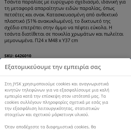
Τσάντα παραλίας με ευρύχωρο σχεδιασμό, ιδανική για
τη μεταφορά απαραίτητων ειδών παραλίας, όπως
πετσέτες και σνακ. Κατασκευασμένη από ανθεκτικό
πλαστικό (51% ανακυκλωμένο), το δικτυωτό της
σχέδιο επιτρέπει στην άμμο να πέφτει εύκολα. Η
τσάντα διατίθεται σε ποικιλία χρωμάτων και πωλείται
μεμονωμένα. Π24 x Μ48 x Υ37 cm
SKU: 6426010
Χαρακτηριστικά προϊόντος
Αξιολογήσεις
(
2
)