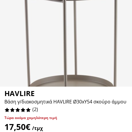
ροστασία επίπλων
ωτισμός εξωτερικού χώρου
εντόνια
κελετοί κρεβατιών
ωτισμός
άμπινγκ
τουλάπες
πoστρώματα κρεβατιού
ίδη σπιτιού
πίπλωση υπνοδωματίου
άβλες κρεβατιού
αιδικό δωμάτιο
αιδικά στρώματα
ώρος πλυντηρίου
αιδικά κρεβάτια
HAVLIRE
Βάση γ/διακοσμητικά HAVLIRE Ø30xΥ54 σκούρο άμμου
(
2
)
Τώρα ακόμα χαμηλότερη τιμή
17,50€
/τμχ