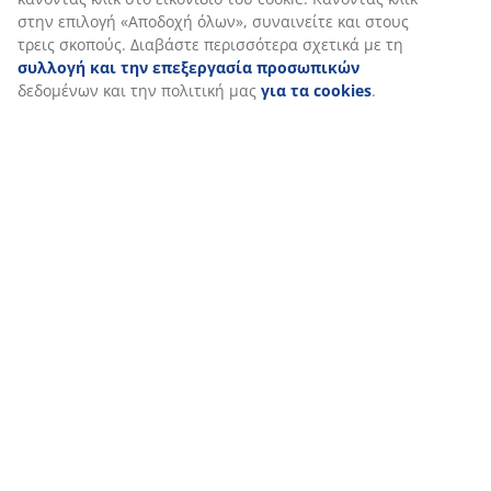
Εξατομικεύουμε την εμπειρία σας
Στη JYSK χρησιμοποιούμε cookies και αναγνωριστικά κινητών
τηλεφώνων για να εξασφαλίσουμε μια καλή εμπειρία κατά την
επίσκεψη στον ιστότοπό μας. Τα cookies συλλέγουν πληροφορί
σχετικά με εσάς για την εξασφάλιση λειτουργικότητας, στατισ
στοιχείων και σχετικού μάρκετινγκ υλικού.
Όταν αποδέχεστε τα διαφημιστικά cookies, θα μοιραστούμε τα
δεδομένα περιήγησής σας με συνεργάτες μάρκετινγκ (π.χ. Googl
και TikTok) για εξατομικευμένες και στατικές διαφημίσεις. Μπορ
διαβάσετε περισσότερα σχετικά με τους σκοπούς στην ενότητα
«Τροποποίηση» και να επιλέξετε να ανακαλέσετε τη συγκατάθε
κάνοντας κλικ στο εικονίδιο του cookie. Κάνοντας κλικ στην επι
«Αποδοχή όλων», συναινείτε και στους τρεις σκοπούς. Διαβάστ
περισσότερα σχετικά με τη
συλλογή και την επεξεργασία
προσωπικών
δεδομένων και την πολιτική μας
για τα cookies
.