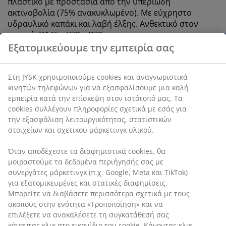
πλαστικό με προστασία από την υπεριώδη
ακτινοβολία (75% ανακυκλωμένο). Με εύχρηστο
υδραυλικό καπάκι και λαβή έλξης. Ανθεκτικό στον
παγετό. Π145 x Υ73 x Β70 cm
SKU: 3726223
Οδηγίες Συναρμολόγησης
Χαρακτηριστικά προϊόντος
Αξιολογήσεις
(
20
)
Αποστολή