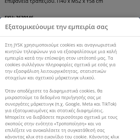
επιφάνεια τραπεζιού. Π40 x Μ52 x Υ58 cm
SKU: 3630146
Οδηγίες Συναρμολόγησης
Εξατομικεύουμε την εμπειρία σας
Χαρακτηριστικά προϊόντος
Στη JYSK χρησιμοποιούμε cookies και αναγνωριστικά
κινητών τηλεφώνων για να εξασφαλίσουμε μια καλή
εμπειρία κατά την επίσκεψη στον ιστότοπό μας. Τα
cookies συλλέγουν πληροφορίες σχετικά με εσάς για την
Αξιολογήσεις
εξασφάλιση λειτουργικότητας, στατιστικών στοιχείων
(
2
)
και σχετικού μάρκετινγκ υλικού.
Όταν αποδέχεστε τα διαφημιστικά cookies, θα
μοιραστούμε τα δεδομένα περιήγησής σας με
Αποστολή
συνεργάτες μάρκετινγκ (π.χ. Google, Meta και TikTok) για
εξατομικευμένες και στατικές διαφημίσεις. Μπορείτε να
διαβάσετε περισσότερα σχετικά με τους σκοπούς στην
ενότητα «Τροποποίηση» και να επιλέξετε να