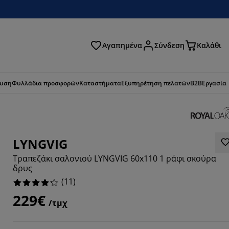
Αγαπημένα
Σύνδεση
Καλάθι
ζήτηση
ευση
Φυλλάδια προσφορών
Καταστήματα
Εξυπηρέτηση πελατών
B2B
Εργασία
LYNGVIG
Τραπεζάκι σαλονιού LYNGVIG 60x110 1 ράφι σκούρα
δρυς
(
11
)
229€
/τμχ
6363%