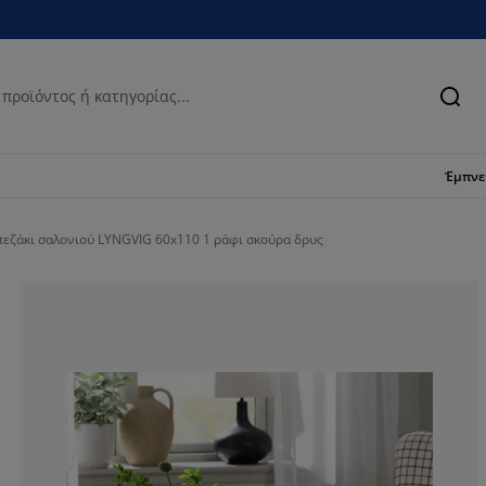
Ανα
Έμπν
εζάκι σαλονιού LYNGVIG 60x110 1 ράφι σκούρα δρυς
63.6363636363