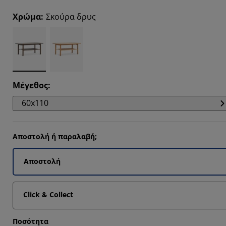
18183%
Χρώμα
:
Σκούρα δρυς
9092%
9092%
Μέγεθος
:
60x110
Αποστολή ή παραλαβή;
Αποστολή
Click & Collect
Ποσότητα