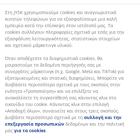
κινητών τηλεφώνων για να εξασφαλίσουμε μια καλή
άκρου: Ύφασμα. Μαξιλάρι καθίσματος με ελατήρια
εμπειρία κατά την επίσκεψη στον ιστότοπό μας. Τα
pocket και επένδυση από αφρό. Μαξιλάρι πλάτης από
cookies συλλέγουν πληροφορίες σχετικά με εσάς για
αφρό. Π215 x Υ64 x Β94/155 cm
την εξασφάλιση λειτουργικότητας, στατιστικών
στοιχείων και σχετικού μάρκετινγκ υλικού.
SKU: S363109
Όταν αποδέχεστε τα διαφημιστικά cookies, θα
μοιραστούμε τα δεδομένα περιήγησής σας με
συνεργάτες μάρκετινγκ (π.χ. Google, Meta και TikTok)
για εξατομικευμένες και στατικές διαφημίσεις.
Το σετ αποτελείται από τα παρακάτω
Μπορείτε να διαβάσετε περισσότερα σχετικά με τους
στοιχεία
σκοπούς στην ενότητα «Τροποποίηση» και να
επιλέξετε να ανακαλέσετε τη συγκατάθεσή σας
κάνοντας κλικ στο εικονίδιο του cookie. Κάνοντας κλικ
στην επιλογή «Αποδοχή όλων», συναινείτε και στους
τρεις σκοπούς. Διαβάστε περισσότερα σχετικά με τη
Χαρακτηριστικά προϊόντος
συλλογή και την επεξεργασία προσωπικών
δεδομένων και την πολιτική μας
για τα cookies
.
Αξιολογήσεις
(
3
)